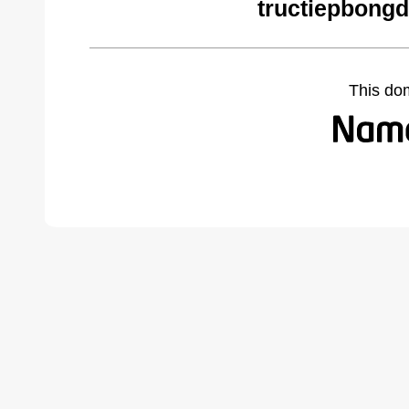
tructiepbongd
This do